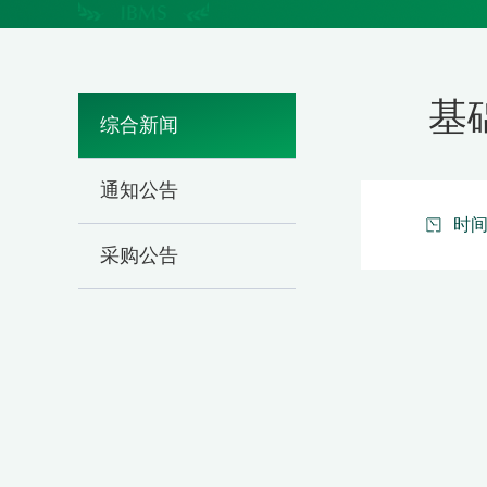
基
综合新闻
通知公告
时间：
采购公告