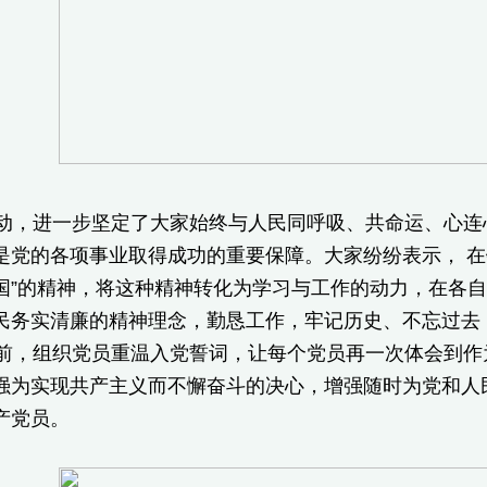
，进一步坚定了大家始终与人民同呼吸、共命运、心连
是党的各项事业取得成功的重要保障。大家纷纷表示， 在
国”的精神，将这种精神转化为学习与工作的动力，在各
民务实清廉的精神理念，勤恳工作，牢记历史、不忘过去
，组织党员重温入党誓词，让每个党员再一次体会到作
强为实现共产主义而不懈奋斗的决心，增强随时为党和人
产党员。