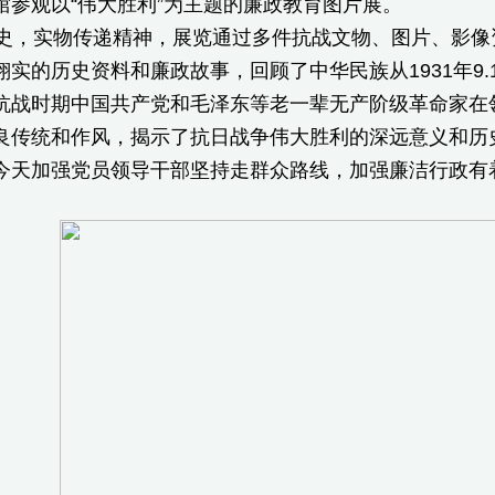
馆参观以“伟大胜利”为主题的廉政教育图片展。
，实物传递精神，展览通过多件抗战文物、图片、影像
实的历史资料和廉政故事，回顾了中华民族从1931年9.
抗战时期中国共产党和毛泽东等老一辈无产阶级革命家在
良传统和作风，揭示了抗日战争伟大胜利的深远意义和历
今天加强党员领导干部坚持走群众路线，加强廉洁行政有