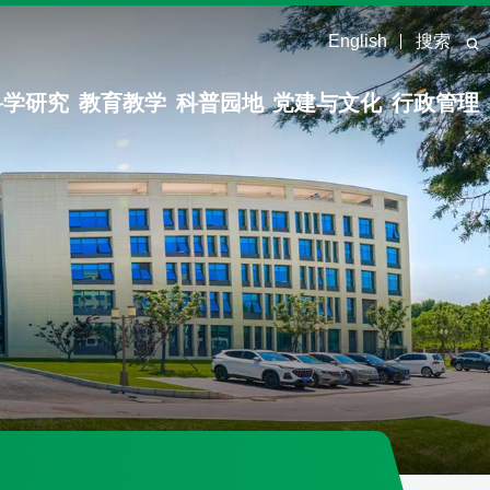
English
搜索
科学研究
教育教学
科普园地
党建与文化
行政管理