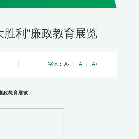
大胜利”廉政教育展览
字体：
A-
|
A
|
A+
廉政教育展览