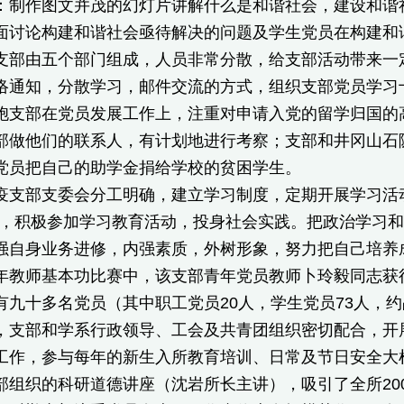
：制作图文并茂的幻灯片讲解什么是和谐社会，建设和谐
面讨论构建和谐社会亟待解决的问题及学生党员在构建和
由五个部门组成，人员非常分散，给支部活动带来一定
络通知，分散学习，邮件交流的方式，组织支部党员学习
部在党员发展工作上，注重对申请入党的留学归国的高
部做他们的联系人，有计划地进行考察；支部和井冈山石
党员把自己的助学金捐给学校的贫困学生。
部支委会分工明确，建立学习制度，定期开展学习活动
活，积极参加学习教育活动，投身社会实践。把政治学习
强自身业务进修，内强素质，外树形象，努力把自己培养
年教师基本功比赛中，该支部青年党员教师卜玲毅同志获
十多名党员（其中职工党员20人，学生党员73人，约
，支部和学系行政领导、工会及共青团组织密切配合，开
工作，参与每年的新生入所教育培训、日常及节日安全大
部组织的科研道德讲座（沈岩所长主讲），吸引了全所20