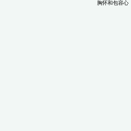
胸怀和包容心
二