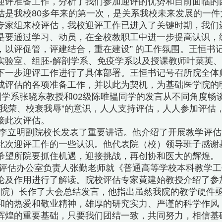
迎评准备工作，分析了我们参加迎评的优势和目前面临的
估是我校80多年来的第一次，是关系我校未来发展的一件
专家组来校评估，我校迎评工作已进入了关键时期，我们
是要通过学习、动员，在全校教职工中进一步提高认识，统
，以评促管，评建结合，重在建设” 的工作氛围。王恒书
实验室、组胚-解剖学系、免疫学系以及授课教师叶菜英
下一步迎评工作进行了具体部署。王恒书记号召所院全体
成评估的各项准备工作，并以此为契机，为基础医学院的
剖学系张晓东教授和02级陈唯韫同学的发言从不同角度
兴我荣、校衰我辱”的意识，人人支持评估，人人参加评估
接此次评估。
李立明副院校长发表了重要讲话。他介绍了开展教学评估
此次迎评工作的一些认识。他代表院（校）领导班子感谢
希望所院要抓住机遇，迎接挑战，再创协和医大的辉煌。
评估办公室负责人张勤老师就《普通高等学校本科教学工
论及作用进行了解读。院校评估专家黄建始教授介绍了参
（院）长作了大会总结发言，他指出虽然我院的教学硬件
和的热爱和敬业精神，雄厚的研究实力、严谨的科学作风
辉煌的重要基础，只要我们团结一致，共同努力，相信基