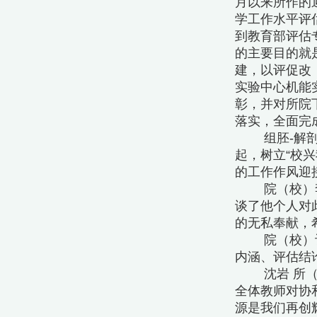
月以来所作的
学工作水平评
到教育部评估
的主要目的就
建，以评促改
实验中心机能
彰，并对所院
落实，全面完
组胚-解
起，树立“校
的工作作风迎
院（校）
谈了他个人对
的无私奉献，
院（校）
内涵、评估结
沈岩 所
全体教师对协
源是我们再创