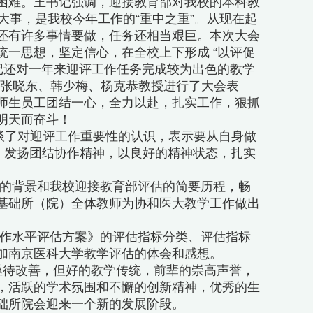
困难。王书记强调，迎接教育部对我校的本科教
大事，是我校今年工作的“重中之重”。从现在起
还有许多事情要做，任务还相当艰巨。本次大会
一思想，坚定信心，在全校上下形成 “以评促
记还对一年来迎评工作任务完成较为出色的教学
、张晓东、韩少梅、杨克恭教授进行了大会表
师生员工团结一心，全力以赴，扎实工作，狠抓
明天而奋斗！
畅谈了对迎评工作重要性的认识，表示要从自身做
，发扬团结协作精神，以良好的精神状态，扎实
的背景和我校迎接教育部评估的简要历程，畅
基础所（院）全体教师为协和医大教学工作做出
作水平评估方案》的评估指标分类、评估指标
加南京医科大学教学评估的体会和感想。
亟待改善，但好的教学传统，前辈的崇高声誉，
，活跃的学术氛围和不懈的创新精神，优秀的生
础所院会迎来一个新的发展阶段。