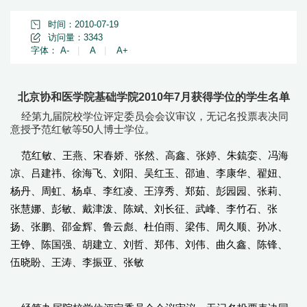
时间：2010-07-19
访问量：
3343
字体：
A-
|
A
|
A+
北京协和医学院基础学院2010年7月获得学位的学生名单
经第九届院校学位评定委员会会议审议，无记名投票表决同
意授予范红敏等50人博士学位。
范红敏、王燕、宋春娇、张然、高鑫、张婷、朱鋶娈、冯海
凉、吕建祎、徐海飞、刘阳、吴红玉、邵迪、李康华、翟妞、
杨丹、周虹、杨卓、李红凌、王淳秀、郑茹、彭园园、张莉、
张慧娜、彭敏、戴津泼、陈斌、刘长征、武峰、李竹石、张
扬、张鹏、邵金辉、鲁云彪、杜伯雨、梁伟、周久顺、孙冰、
王铮、陈国强、胡建立、刘哲、郑伟、刘伟、曲久鑫、陈锋、
伍晓盼、王涛、李振亚、张敏