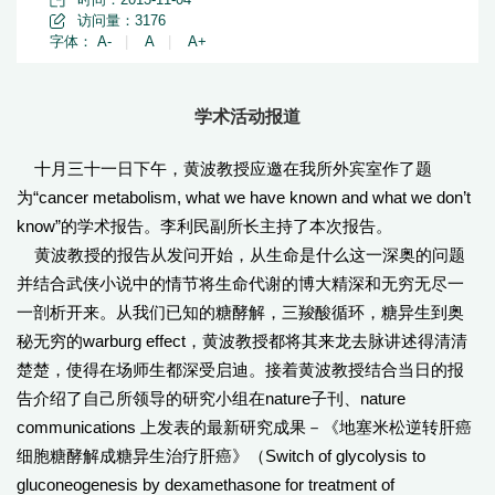
访问量：
3176
字体：
A-
|
A
|
A+
学术活动报道
十月三十一日下午，黄波教授应邀在我所外宾室作了题
为“cancer metabolism, what we have known and what we don’t
know”的学术报告。李利民副所长主持了本次报告。
黄波教授的报告从发问开始，从生命是什么这一深奥的问题
并结合武侠小说中的情节将生命代谢的博大精深和无穷无尽一
一剖析开来。从我们已知的糖酵解，三羧酸循环，糖异生到奥
秘无穷的warburg effect，黄波教授都将其来龙去脉讲述得清清
楚楚，使得在场师生都深受启迪。接着黄波教授结合当日的报
告介绍了自己所领导的研究小组在nature子刊、nature
communications 上发表的最新研究成果－《地塞米松逆转肝癌
细胞糖酵解成糖异生治疗肝癌》（Switch of glycolysis to
gluconeogenesis by dexamethasone for treatment of