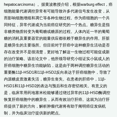
hepatocarcinoma）。据黄波教授介绍，根据warburg effect，癌
细胞能量代谢调控异常有可能导致许多代谢信号发生改变，从
而影响细胞增殖和凋亡等各种生物过程。作为癌细胞的一个共
同特征，异常代谢成为当前癌症研究的一个热点。糖异生是指
非糖类物质转变为葡萄糖或糖原的过程。人体内近一半的葡萄
糖的消耗及重要器官的能量供应都依赖于糖异生的作用。肝脏
是糖异生的主要场所。但目前对于肝癌中这种糖异生活动是否
存在改变并不是很清楚，更好地了解这一生物过程可能促成新
的治疗策略。该在论文中，他所领导研究小组证实小鼠或人的
肝癌细胞中糖异生功能缺陷，这是由于两种调控糖异生活动的
重要酶11β-HSD1和11β-HSD2反向表达于肝癌细胞中，导致了
内源糖皮质激素失活，糖异生丧失。在患者的肝癌中，11β-
HSD1和11β-HSD2的表达与预后和生存密切相关。有意义的
是，临床常用药地塞米松能够通过绕过异常的11β-HSD酶调控
恢复肝癌细胞中的糖异生，从而有效治疗肝癌。这就为治疗肝
癌提供了新的方向，解析肿瘤代谢将有助于阐明癌症发病机
制，并为临床治疗提供新的靶点。