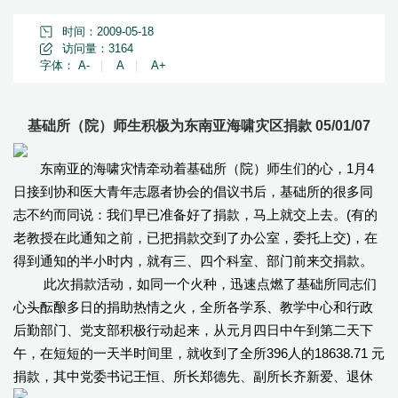
时间：2009-05-18
访问量：
3164
字体：
A-
|
A
|
A+
基础所（院）师生积极为东南亚海啸灾区捐款 05/01/07
东南亚的海啸灾情牵动着基础所（院）师生们的心，1月4
日接到协和医大青年志愿者协会的倡议书后，基础所的很多同
志不约而同说：我们早已准备好了捐款，马上就交上去。(有的
老教授在此通知之前，已把捐款交到了办公室，委托上交)，在
得到通知的半小时内，就有三、四个科室、部门前来交捐款。
此次捐款活动，如同一个火种，迅速点燃了基础所同志们
心头酝酿多日的捐助热情之火，全所各学系、教学中心和行政
后勤部门、党支部积极行动起来，从元月四日中午到第二天下
午，在短短的一天半时间里，就收到了全所396人的18638.71 元
捐款，其中党委书记王恒、所长郑德先、副所长齐新爱、退休