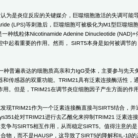
认为是炎症反应的关键媒介，巨噬细胞激活的失调可能导致各种
saccharide (LPS)等刺激后，巨噬细胞可被极化为M1型
一种线粒体Nicotinamide Adenine Dinucleoti
中起着重要的作用。然而， SIRT5本身是如何被调节的
1是一种普遍表达的细胞质高亲和力IgG受体，主要参与先
器和传感器的双重功能。TRIM21具有泛素连接酶活性
作用。但是，TRIM21在调节炎症细胞因子产生方面的
发现TRIM21作为一个泛素连接酶直接与SIRT5结合，并
在Lys351处对TRIM21进行去乙酰化来抑制TRIM21 
21竞争与SIRT5相互作用，从而稳定SIRT5。值得注意的
复合物，而不是HAUSP，这导致了SIRT5的降解和IL-1β