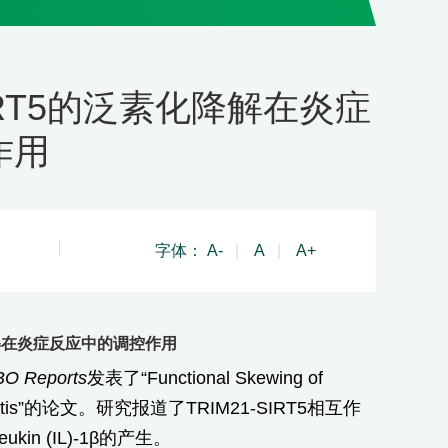
RT5的泛素化降解在炎症
作用
字体：
A-
|
A
|
A+
解在炎症反应中的调控作用
O Reports
发表了“Functional Skewing of
duced colitis”的论文。研究报道了TRIM21-SIRT5相互作
ukin (IL)-1β的产生。