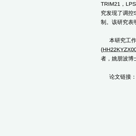
TRIM21，
究发现了调控S
制。该研究表明
本研究工
(
HH22KYZX00
者，姚朋波博
论文链接： htt