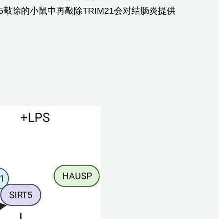
5敲除的小鼠中再敲除TRIM21会对结肠炎提供