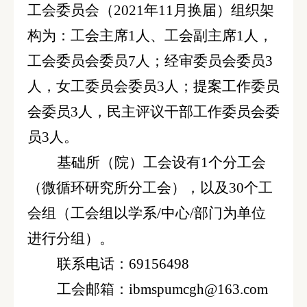
工会
委员会
（
2021年11月换届
）
组织架
构
为
：工会主席
1人、工会副主席1人，
工会委员
会委员
7人
；
经审委员
会委员
3
人
，女工委员会委员
3人
；
提案工作委员
会委员
3人
，
民主评议干部
工作
委员会委
员
3
人。
基础所（院）工会
设有
1个分工会
（
微循环
研究
所分工会
）
，以及
30个工
会组
（
工会组以学系
/
中心
/
部门为单位
进行分组）。
联系电话：
69156498
工会邮箱：
ibmspumcgh@163.com