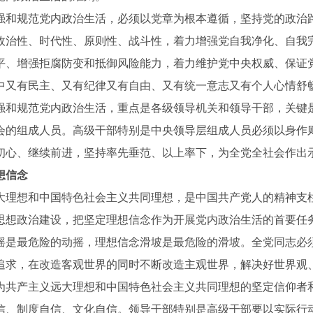
规范党内政治生活，必须以党章为根本遵循，坚持党的政治路
政治性、时代性、原则性、战斗性，着力增强党自我净化、自我
平、增强拒腐防变和抵御风险能力，着力维护党中央权威、保证
中又有民主、又有纪律又有自由、又有统一意志又有个人心情舒
规范党内政治生活，重点是各级领导机关和领导干部，关键是
会的组成人员。高级干部特别是中央领导层组成人员必须以身作
初心、继续前进，坚持率先垂范、以上率下，为全党全社会作出
想信念
想和中国特色社会主义共同理想，是中国共产党人的精神支柱
思想政治建设，把坚定理想信念作为开展党内政治生活的首要任
最危险的动摇，理想信念滑坡是最危险的滑坡。全党同志必须
追求，在改造客观世界的同时不断改造主观世界，解决好世界观、
为共产主义远大理想和中国特色社会主义共同理想的坚定信仰者
信、制度自信、文化自信。领导干部特别是高级干部要以实际行