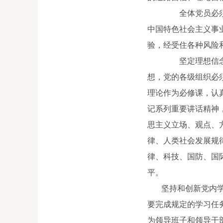
全体党员必须永
中国特色社会主义事
验，经受住各种风险
坚定理想信念，
想，党的各级组织必
理论作为必修课，认
记系列重要讲话精神
思主义立场、观点、
律、人类社会发展规
律、科技、国防、国
平。
坚持和创新党内
要完成规定的学习任
为领导班子和领导干