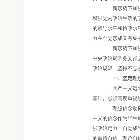
新形势下加强和
增强党内政治生活的
的领导水平和执政水
力在全党形成又有集
新形势下加强和
中央政治局常务委员
政治规矩，坚持不忘
一、坚定理
共产主义远大理
基础。必须高度重视
理想信念动摇是
主义的信念作为毕生
强政治定力，自觉成
的道路自信、理论自