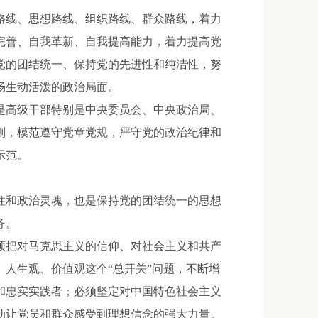
线、思想路线、组织路线、群众路线，着力
完善、自我革新、自我提高能力，着力提高党
党的团结统一、保持党的先进性和纯洁性，努
畅生动活泼的政治局面。
高级干部特别是中央委员会、中央政治局、
则，模范遵守党章党规，严守党的政治纪律和
示范。
和政治灵魂，也是保持党的团结统一的思想
务。
把对马克思主义的信仰、对社会主义和共产
人生观、价值观这个“总开关”问题，不断增
和忠实实践者；必须坚定对中国特色社会主义
动让党员和群众感受到理想信念的强大力量。