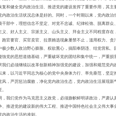
恢复和健全党内政治生活、推进党的建设发挥了重要作用，其主
政治生活状况总体是好的。同时，一个时期以来，党内政治生
级干部中，理想信念不坚定、对党不忠诚、纪律松弛、脱离群众
主义、好人主义、宗派主义、山头主义、拜金主义不同程度存在
、跑官要官、买官卖官、拉票贿选现象屡禁不止，滥用权力、贪
中极少数人政治野心膨胀、权欲熏心，搞阳奉阴违、结党营私、
侵蚀党的思想道德基础，严重破坏党的团结和集中统一，严重损
求我们必须继续以改革创新精神加强党的建设，加强和规范党内
，以习近平同志为核心的党中央身体力行、率先垂范，坚定推
党风，严厉惩治腐败，净化党内政治生态，党内政治生活展现新
证。
我们党作为马克思主义政党，必须旗帜鲜明讲政治，严肃认真
争、推进党的建设新的伟大工程、推进中国特色社会主义伟大事业
党内政治生活的准则。