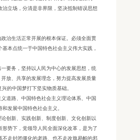
政治立场，分清是非界限，坚决抵制错误思想
内政治生活正常开展的根本保证。必须全面贯
个基本点统一于中国特色社会主义伟大实践，
第一要务，坚持以人民为中心的发展思想，统
、开放、共享的发展理念，努力提高发展质量
复兴的中国梦打下坚实物质基础。
主义道路、中国特色社会主义理论体系、中国
持和发展中国特色社会主义。
理论创新、实践创新、制度创新、文化创新以
新形势下，党领导人民全面深化改革，是为了
既不走封闭僵化的老路、也不走改旗易帜的邪