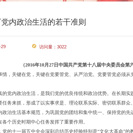
下党内政治生活的若干准则
29
访问量：
3022
（2016年10月27日中国共产党第十八届中央委员会
，关键在党，关键在党要管党、从严治党。党要管党必须从党
党内政治生活，是我们党的优良传统和政治优势。在长期实践
要任务来抓，形成了以实事求是、理论联系实际、密切联系群众
内政治生活基本规范，为巩固党的团结和集中统一、保持党的先
在各个历史时期中心任务发挥了重要作用。
的十一届五中全会深刻总结历史经验特别是“文化大革命”的