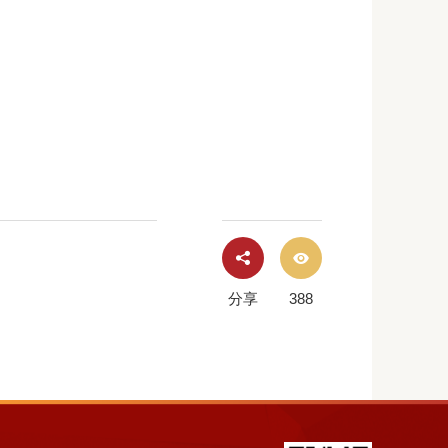
分享
388