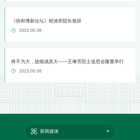
《协和博新论坛》程涛所院长致辞
2023.05.08
终不为大，故能成其大——王琳芳院士追思会隆重举行
2023.05.08
新闻媒体