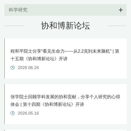
科学研究
协和博新论坛
程和平院士分享“看见生命力——从2.2克到未来脑机” | 第
十五期《协和博新论坛》开讲
2026.06.24
张学院士回顾学科发展的协和贡献，分享个人研究的心得
体会 | 第十四期《协和博新论坛》开讲
2026.05.16