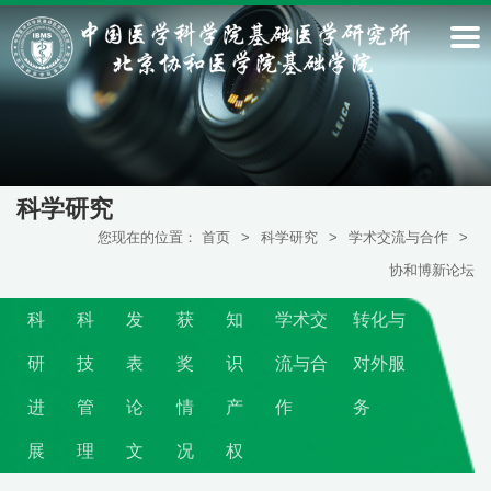
科学研究
您现在的位置：
首页
>
科学研究
>
学术交流与合作
>
协和博新论坛
科
科
发
获
知
学术交
转化与
研
技
表
奖
识
流与合
对外服
进
管
论
情
产
作
务
展
理
文
况
权