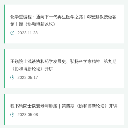
化学重编程：通向下一代再生医学之路 | 邓宏魁教授做客
第十期《协和博新论坛》
2023.11.28
王锐院士浅谈协和药学发展史、弘扬科学家精神 | 第九期
《协和博新论坛》开讲
2023.05.17
程书钧院士谈衰老与肿瘤｜第四期《协和博新论坛》开讲
2023.05.08