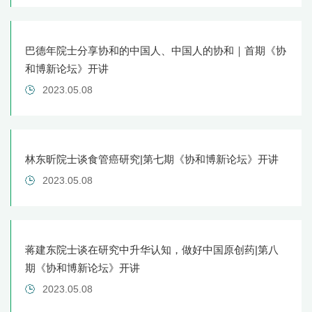
巴德年院士分享协和的中国人、中国人的协和｜首期《协
和博新论坛》开讲
2023.05.08
林东昕院士谈食管癌研究|第七期《协和博新论坛》开讲
2023.05.08
蒋建东院士谈在研究中升华认知，做好中国原创药|第八
期《协和博新论坛》开讲
2023.05.08