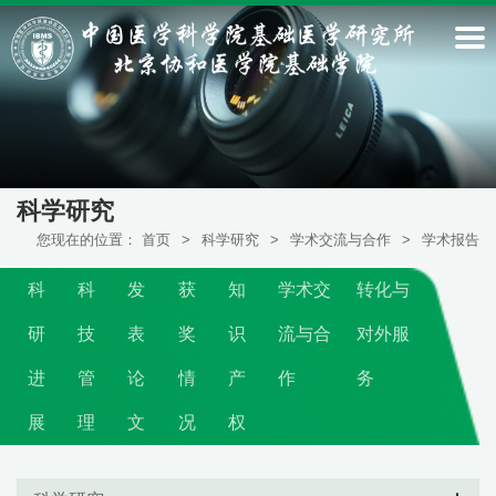
科学研究
您现在的位置：
首页
>
科学研究
>
学术交流与合作
>
学术报告
科
科
发
获
知
学术交
转化与
研
技
表
奖
识
流与合
对外服
进
管
论
情
产
作
务
展
理
文
况
权