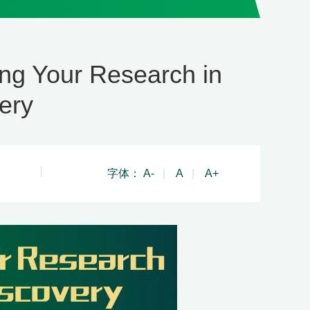
g Your Research in
ery
字体：
A-
|
A
|
A+