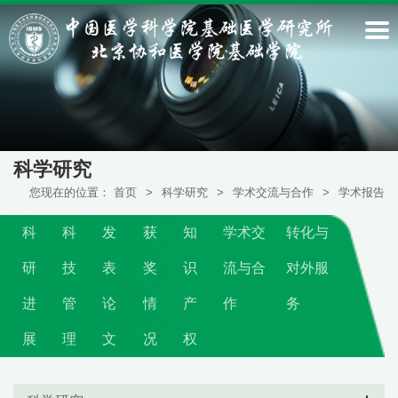
科学研究
您现在的位置：
首页
>
科学研究
>
学术交流与合作
>
学术报告
科
科
发
获
知
学术交
转化与
研
技
表
奖
识
流与合
对外服
进
管
论
情
产
作
务
展
理
文
况
权