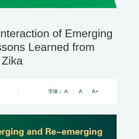
eraction of Emerging
ssons Learned from
 Zika
字体：
A-
|
A
|
A+