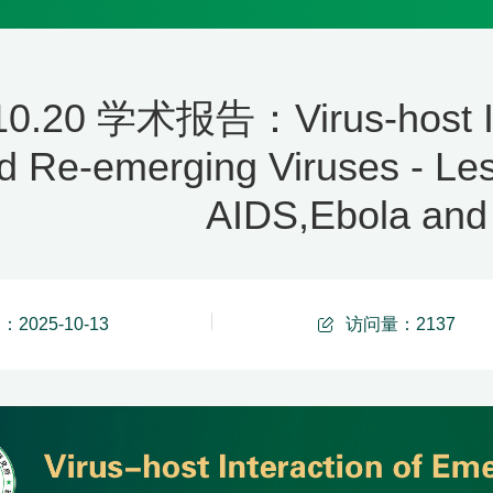
10.20 学术报告：Virus-host Int
d Re-emerging Viruses - Le
AIDS,Ebola and
2025-10-13
访问量：
2137