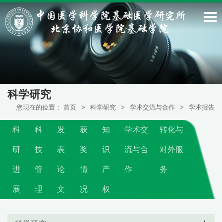
科学研究
您现在的位置：
首页
>
科学研究
>
学术交流与合作
>
学术报告
科
科
发
获
知
学术交
转化与
研
技
表
奖
识
流与合
对外服
进
管
论
情
产
作
务
展
理
文
况
权