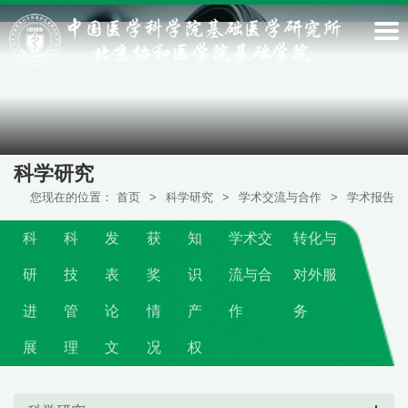
科学研究
您现在的位置：
首页
>
科学研究
>
学术交流与合作
>
学术报告
科
科
发
获
知
学术交
转化与
研
技
表
奖
识
流与合
对外服
进
管
论
情
产
作
务
展
理
文
况
权