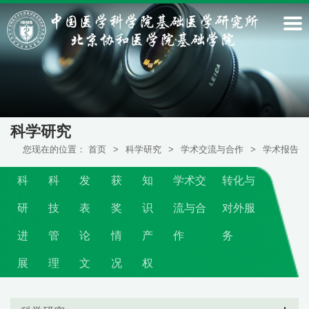
科学研究
您现在的位置：
首页
>
科学研究
>
学术交流与合作
>
学术报告
科
科
发
获
知
学术交
转化与
研
技
表
奖
识
流与合
对外服
进
管
论
情
产
作
务
展
理
文
况
权