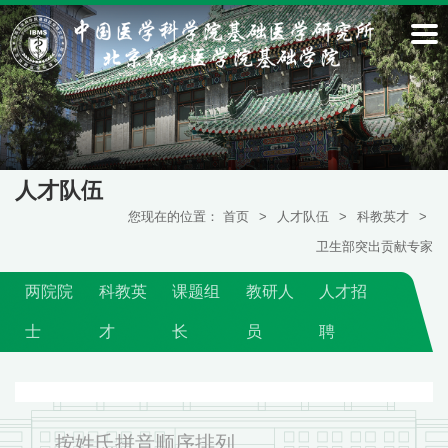
人才队伍
您现在的位置：
首页
>
人才队伍
>
科教英才
>
卫生部突出贡献专家
两院院
科教英
课题组
教研人
人才招
士
才
长
员
聘
按姓氏拼音顺序排列