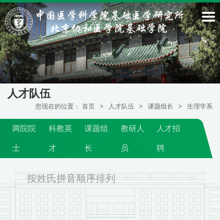
人才队伍
您现在的位置：
首页
>
人才队伍
>
课题组长
>
生理学系
两院院
科教英
课题组
教研人
人才招
士
才
长
员
聘
按姓氏拼音顺序排列