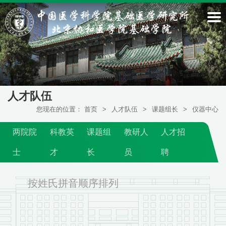
人才队伍
您现在的位置：
首页
>
人才队伍
>
课题组长
>
仪器中心
两院院
科教英
课题组
教研人
人才招
士
才
长
员
聘
按姓氏拼音顺序排列