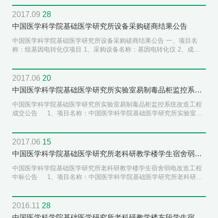
3、成交金额：外币2.95万美元 二、项目名称：台式冷冻离心机项
目 1、采购设备名称：Thermo ST 16R台式冷冻离心机 1台 2、
2017.09
28
成交供货商名称：北京莱博艾德科技有限公司 3、成交金额：人民
中国医学科学院基础医学研究所设备采购磋商结果公告
币85...
中国医学科学院基础医学研究所设备采购磋商结果公告 一、项目名
称：组基因电转化仪项目 1、采购设备名称：基因电转化仪 2、成交
供货商名称：北京倍辉科技有限公司 3、成交金额：外币42800美元
二、项目名称：非接触式超声波破碎仪及恒温震荡摇床项目 1、采购
设备名称：非接触式超声波破碎仪及恒温震荡摇床 2、成交供货商名
2017.06
20
称：北京德泉兴业商贸有限公司 3、成交金额：外币3....
中国医学科学院基础医学研究所实验室易制毒品柜监控系统改造工程成交公告
中国医学科学院基础医学研究所实验室易制毒品柜监控系统改造工程
成交公告 1、项目名称：中国医学科学院基础医学研究所实验室易
制毒品柜监控系统改造工程 2、磋商日期：2017年5月10日 3、成
交供应商详情 （1）成交供应商名称：北京世纪实拓科技有限公
司 （2）成交金额：人民币129800元整 4、磋商小组成员名单:房
2017.06
15
海霞、杨玉龙、宫宝文 5、公告期限 本成交公告自发布之日起公
中国医学科学院基础医学研究所老科研教学楼学生宿舍弱电改造工程中标公告
告期限为5个工作日。 相关供应商对成交...
中国医学科学院基础医学研究所老科研教学楼学生宿舍弱电改造工程
中标公告 1、项目名称：中国医学科学院基础医学研究所老科研教
学楼学生宿舍弱电改造工程 2、开标日期：2017年3月1日 3、中
标详情 （1）中标供应商名称：北京世纪实拓科技有限公司 （2）
中标金额：人民币36万元整 4、评标委员会成员名单：李洲杜、黄
2016.11
28
永生、付显涛 5、公告期限 本中标公告自发布之日起公告期限为5
中国医学科学院基础医学研究所老科研教学楼东段学生宿舍弱电改造工程招标公告