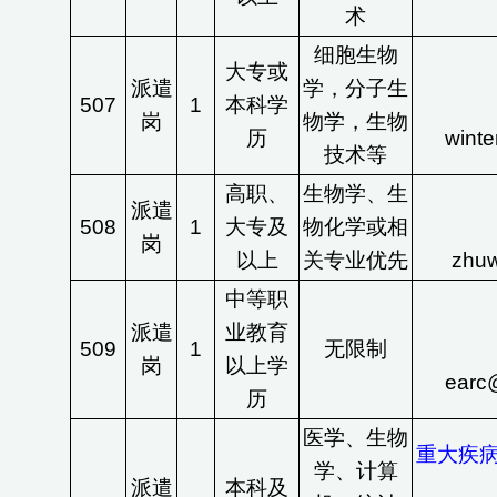
术
细胞生物
大专或
派遣
学，分子生
507
1
本科学
岗
物学，生物
历
wint
技术等
高职、
生物学、生
派遣
508
1
大专及
物化学或相
岗
以上
关专业优先
zhu
中等职
派遣
业教育
509
1
无限制
岗
以上学
earc
历
医学、生物
重大疾
学、计算
派遣
本科及