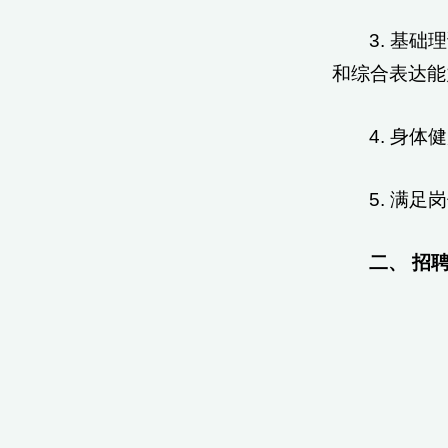
3. 基
和综合表达能
4. 身
5. 满
二、 招