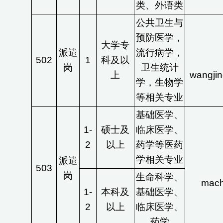
类、外语类
公共卫生与
预防医学，
大学专
派遣
流行病学，
502
1
科及以
岗
卫生统计
上
wangji
学，生物学
等相关专业
基础医学、
1-
硕士及
临床医学、
2
以上
药学等医药
学相关专业
派遣
503
岗
生命科学、
mach
1-
本科及
基础医学、
2
以上
临床医学、
药学