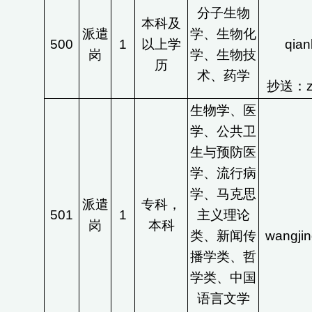
分子生物
本科及
派遣
学、生物化
500
1
以上学
qia
岗
学、生物技
历
术、药学
抄送：zfc
生物学、医
学、公共卫
生与预防医
学、流行病
学、马克思
派遣
专科，
501
1
主义理论
岗
本科
类、新闻传
wangji
播学类、哲
学类、中国
语言文学